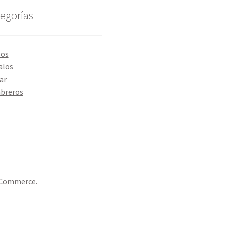
egorías
sos
alos
ar
breros
oCommerce
.