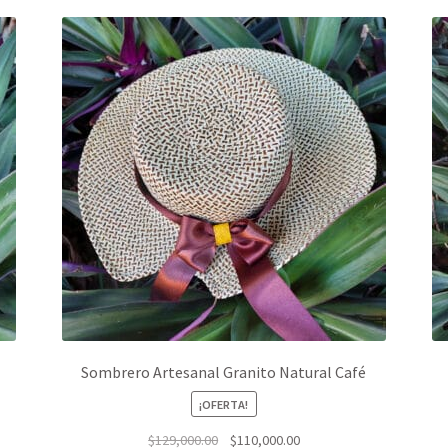
Sombrero Artesanal Granito Natural Café
¡OFERTA!
El
El
$
129,000.00
$
110,000.00