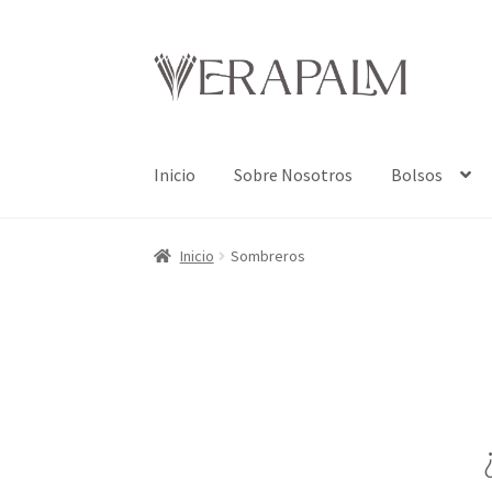
Ir
Ir
a
al
la
contenido
navegación
Inicio
Sobre Nosotros
Bolsos
Inicio
Sombreros