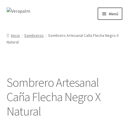
Ir
Ir
Menú
a
al
la
contenido
Inicio
navegación
Inicio
Sombreros
Sombrero Artesanal Caña Flecha Negro X
Natural
Sobre Nosotros
Bolsos
Regalos
Sombrero Artesanal
Sombreros
Caña Flecha Negro X
Hogar
Natural
Mi Cuenta